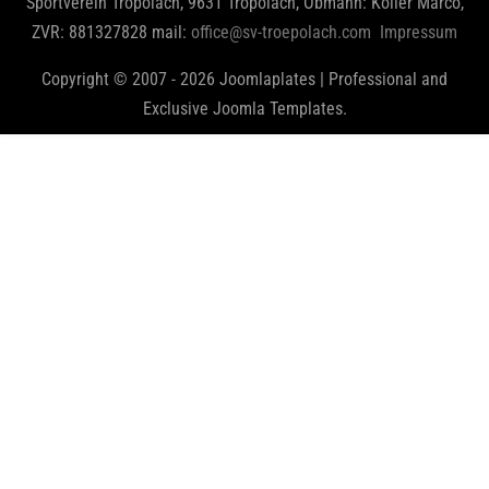
Sportverein Tröpolach, 9631 Tröpolach, Obmann: Koller Marco,
ZVR: 881327828 mail:
office@sv-troepolach.com
Impressum
Copyright © 2007 - 2026 Joomlaplates | Professional and
Exclusive Joomla Templates.