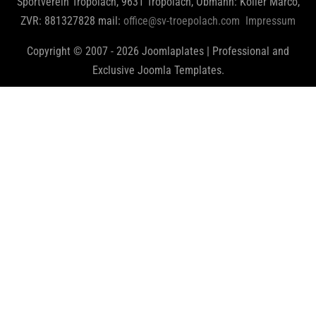
Sportverein Tröpolach, 9631 Tröpolach, Obmann: Koller Marco,
ZVR: 881327828 mail:
office@sv-troepolach.com
Impressum
Copyright © 2007 - 2026 Joomlaplates | Professional and
Exclusive Joomla Templates.