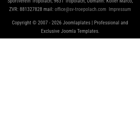
Sportverein Tröpolach, 9631 Tröpolach, Obmann: Koller Marco,
ZVR: 881327828 mail:
office@sv-troepolach.com
Impressum
Copyright © 2007 - 2026 Joomlaplates | Professional and
Exclusive Joomla Templates.