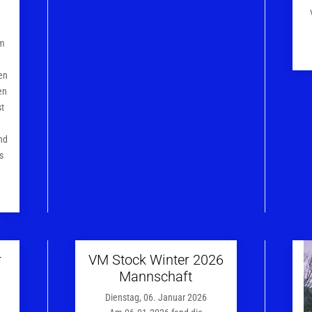
im
en
en
st
m
nd
s
r
VM Stock Winter 2026
Mannschaft
Dienstag, 06. Januar 2026