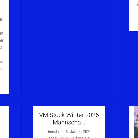
im
en
en
st
m
nd
s
r
VM Stock Winter 2026
Mannschaft
Dienstag, 06. Januar 2026