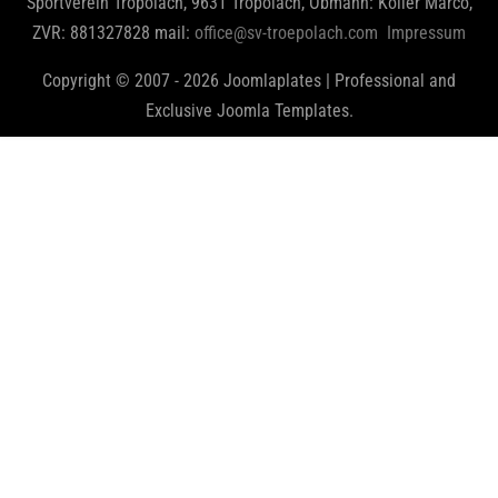
Sportverein Tröpolach, 9631 Tröpolach, Obmann: Koller Marco,
ZVR: 881327828 mail:
office@sv-troepolach.com
Impressum
Copyright © 2007 - 2026 Joomlaplates | Professional and
Exclusive Joomla Templates.