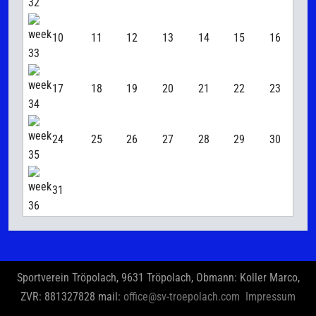
10
11
12
13
14
15
16
17
18
19
20
21
22
23
24
25
26
27
28
29
30
31
Sportverein Tröpolach, 9631 Tröpolach, Obmann: Koller Marco,
ZVR: 881327828 mail:
office@sv-troepolach.com
Impressum