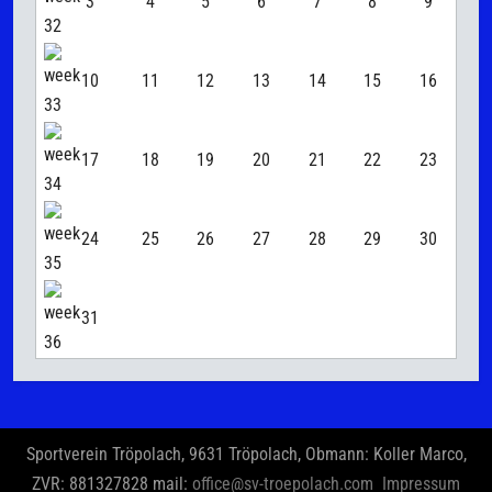
3
4
5
6
7
8
9
10
11
12
13
14
15
16
17
18
19
20
21
22
23
24
25
26
27
28
29
30
31
Sportverein Tröpolach, 9631 Tröpolach, Obmann: Koller Marco,
ZVR: 881327828 mail:
office@sv-troepolach.com
Impressum