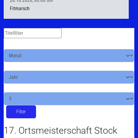
26.10.2026, 00.00 Uhr
Fitmarsch
Filter
Titelfilter
Monat
Jahr
Anzeige #
Filter
17. Ortsmeisterschaft Stock