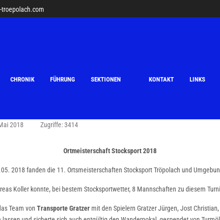
v-troepolach.com
CHRONIK
FÜHRUNG
SEKTIONEN
KONTAKT
LINKS
 Mai 2018
Zugriffe: 3414
Ortmeisterschaft Stocksport 2018
05. 2018 fanden die 11. Ortsmeisterschaften Stocksport Tröpolach und Umgebung
as Koller konnte, bei bestem Stocksportwetter, 8 Mannschaften zu diesem Turn
h das Team von
Transporte Gratzer
mit den Spielern Gratzer Jürgen, Jost Christia
ern lassen und sicherte sich auch entgültig den Wanderpokal, gespendet von Turmöl