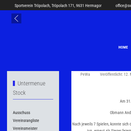
Sportverein Tröpolach, Tröpolach 171, 9631 Hermagor
office@s
HOME
PeWa
Veröffentlicht: 12.
Untermenue
Stock
Am 31.
Ausschuss
Obmann Andre
Vereinsrangliste
Nach jeweils 7 Spielen, konnte sic
Vereinsmeister
jun. erneut als Sieger fei