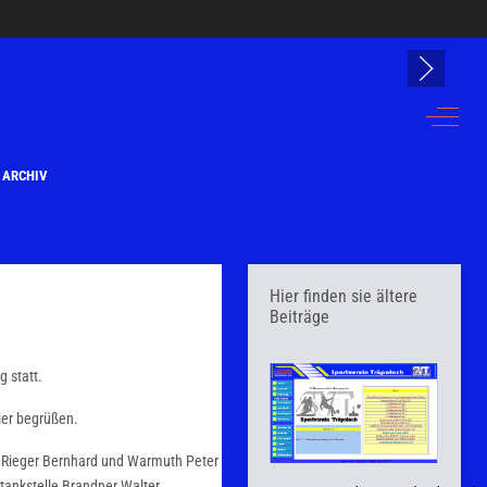
Off-Can
ARCHIV
Hier finden sie ältere
Beiträge
 statt.
ier begrüßen.
n, Rieger Bernhard und Warmuth Peter
tankstelle Brandner Walter.